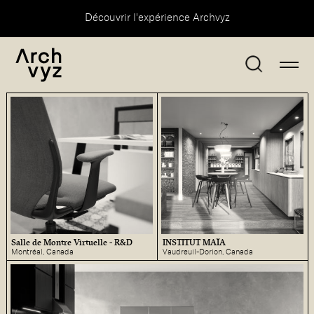
Découvrir l'expérience Archvyz
Salle de Montre Virtuelle - R&D
INSTITUT MAÏA
Montréal, Canada
Vaudreuil-Dorion, Canada