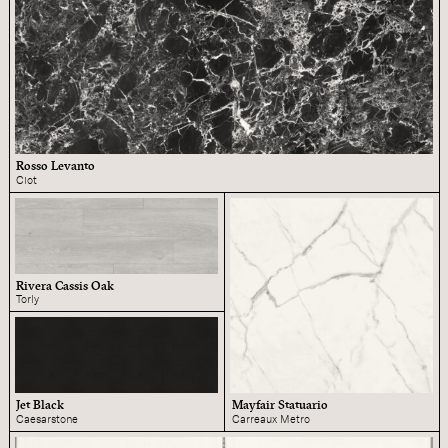
Rosso Levanto
Ciot
Rivera Cassis Oak
Torly
Jet Black
Mayfair Statuario
Caesarstone
Carreaux Metro