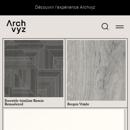
Découvrir l'expérience Archvyz
Freestyle trimline Remix
Remastered
Bergen Vinyle