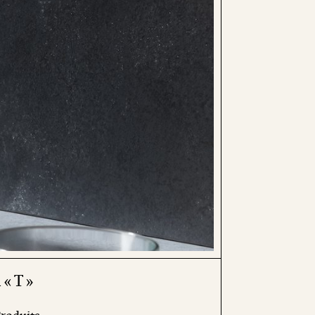
« T »