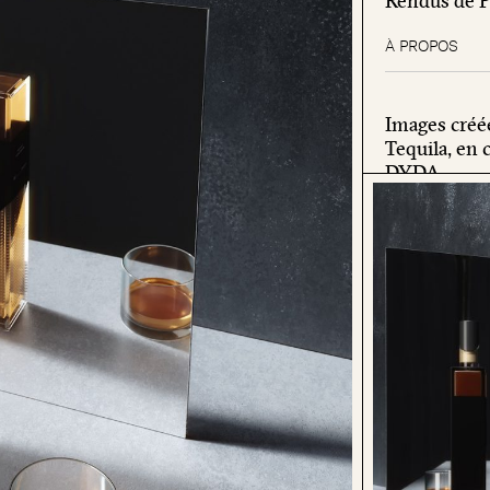
Rendus de P
À PROPOS
Images créé
Tequila, en 
DYDA.