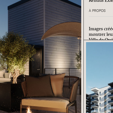
Rendus Exté
À PROPOS
Images créé
montrer le
Ville de Qué