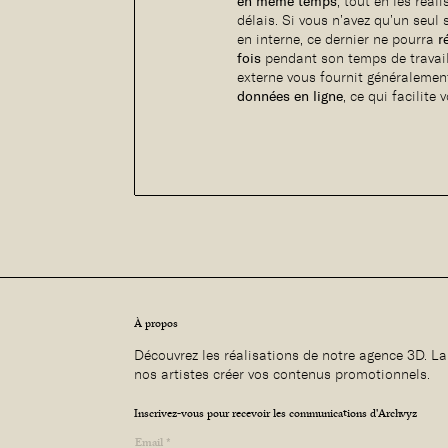
en même temps
, tout en les réal
délais. Si vous n’avez qu’un seul
en interne, ce dernier ne pourra
r
fois
pendant son temps de travail.
externe vous fournit généraleme
données en ligne
, ce qui facilite 
À propos
Découvrez les réalisations de notre agence 3D. La
nos artistes créer vos contenus promotionnels.
Inscrivez-vous pour recevoir les communications d'Archvyz