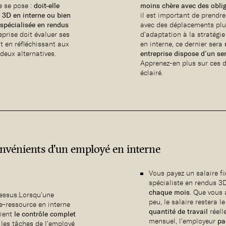
e se pose :
doit-elle
moins chère avec des obli
 3D en interne ou bien
il est important de prendr
 spécialisée en rendus
avec des déplacements plu
eprise doit évaluer ses
d’adaptation à la stratégi
t en réfléchissant aux
en interne, ce dernier sera
deux alternatives.
entreprise dispose d’un s
Apprenez-en plus sur ces d
éclairé.
onvénients d’un employé en interne
Vous payez un salaire 
spécialiste en rendus 3D
chaque mois
. Que vous
cessus.Lorsqu’une
peu, le salaire restera 
e-ressource en interne
quantité de travail
réell
tient
le contrôle complet
mensuel, l’employeur
pa
, les tâches de l’employé