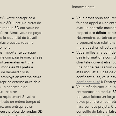
Inconvénients :
t.Si votre entreprise a
Vous devez vous assurer d
us 3D, il est judicieux de
faisant appel à une ent
 de rendus 3D car
vous ne
avez un
contrôle moindre
faire
. Ainsi, vous ne payez
respect des délais
, cont
e la quantité de travail
Néanmoins, certaines e
plus creuses, vous ne
proposant des relations 
lement.
mais aussi en effectuant
es importante.Lorsque
Vous veillez à la confide
’une compagnie spécialisée
des
informations confid
ient généralement
une
clientèle doivent être fo
 modèles 3D prêts à
une bonne réalisation d
 de démarrer plus
êtes inquiet à l’idée de
n employé en interne devra
confidentielles, vous de
reprise externe aura déjà
confidentialité
à l’entrep
 un ensemble de
Vous réfléchissez à la lo
us inspirer.
entreprises de rendus 3D
us rapidement.Si votre
qui vous laisse un large
ontrats en même temps et
devez
prendre en compte
fie
, une entreprise en
livraison des projets. C’
sieurs projets de rendus 3D
conseillé de
faire affai