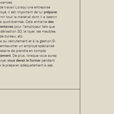
acances.
de travail.Lorsqu’une entreprise
oyé, il est important de lui
préparer
rnir tout le matériel dont il a besoin
es quotidiennes. Cela entraîne
des
entaires
pour l’employeur tels que
délisation 3D, le loyer, les meubles,
 de bureau, etc.
 au recrutement et à la gestion.Si
e embaucher un employé spécialisé
cessaire de prendre en compte
utement
. De plus, lorsque vous aurez
loyé,
vous devez le former
pendant
e le préparer adéquatement à ses