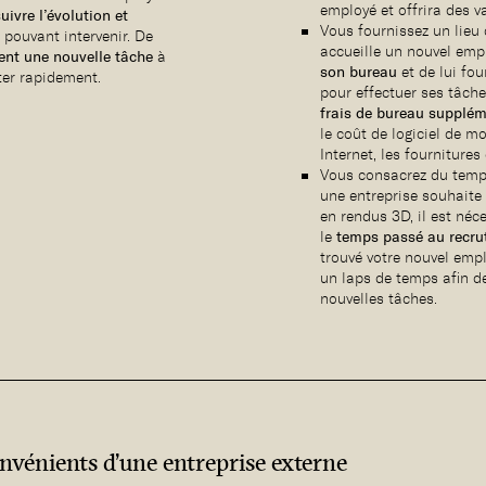
employé et offrira des v
suivre l’évolution et
Vous fournissez un lieu 
n pouvant intervenir. De
accueille un nouvel empl
ent une nouvelle tâche
à
son bureau
et de lui fou
ter rapidement.
pour effectuer ses tâch
frais de bureau supplém
le coût de logiciel de mo
Internet, les fournitures
Vous consacrez du temps
une entreprise souhait
en rendus 3D, il est né
le
temps passé au recr
trouvé votre nouvel emp
un laps de temps afin d
nouvelles tâches.
onvénients d’une entreprise externe