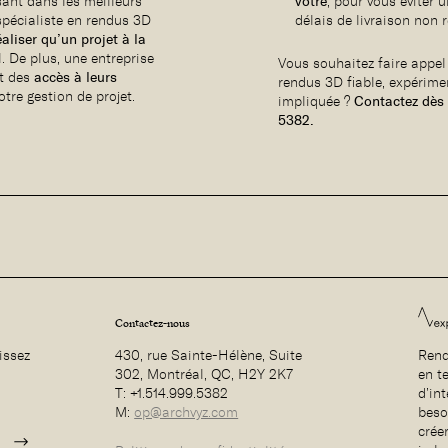
isant dans les meilleurs
vôtre
, pour vous éviter
 spécialiste en rendus 3D
délais de livraison non 
éaliser qu’un projet à la
 De plus, une entreprise
Vous souhaitez faire appel
nt des
accès à leurs
rendus 3D fiable, expérime
votre gestion de projet.
impliquée ?
Contactez dès 
5382.
Contactez-nous
issez
430, rue Sainte-Hélène, Suite
Rend
302, Montréal, QC, H2Y 2K7
en t
T: +1.514.999.5382
d’int
M:
op@archvyz.com
beso
crée