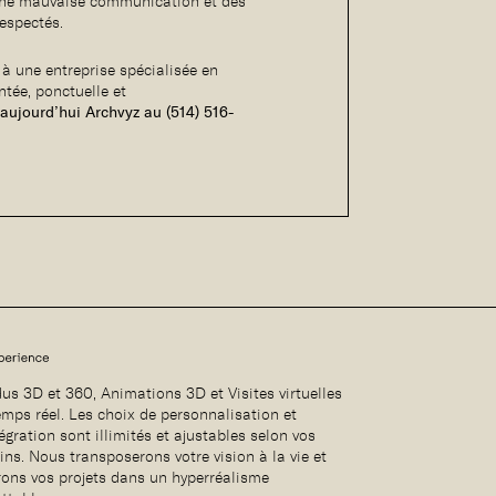
 une mauvaise communication et des
respectés.
 à une entreprise spécialisée en
ntée, ponctuelle et
aujourd’hui Archvyz au (514) 516-
us 3D et 360, Animations 3D et Visites virtuelles
emps réel. Les choix de personnalisation et
égration sont illimités et ajustables selon vos
ins. Nous transposerons votre vision à la vie et
rons vos projets dans un hyperréalisme